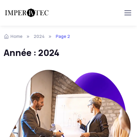
Skip to navigation
Skip to content
Home
2024
Page 2
Année :
2024