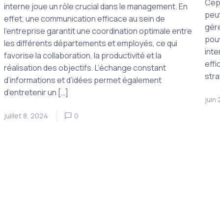
Cepe
interne joue un rôle crucial dans le management. En
peut
effet, une communication efficace au sein de
gére
l’entreprise garantit une coordination optimale entre
pou
les différents départements et employés, ce qui
inte
favorise la collaboration, la productivité et la
effi
réalisation des objectifs. L’échange constant
stra
d’informations et d’idées permet également
d’entretenir un […]
juin
juillet 8, 2024
0